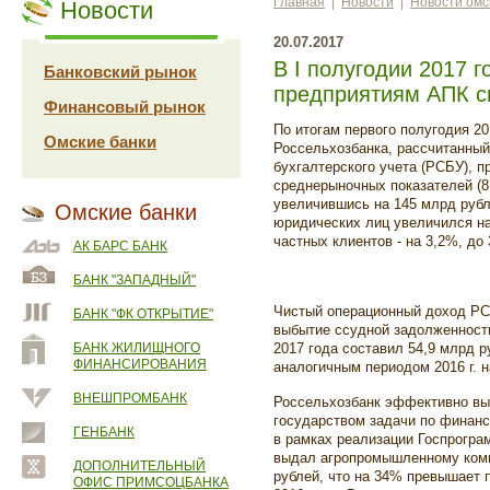
Главная
|
Новости
|
Новости омс
Новости
20.07.2017
В I полугодии 2017 
Банковский рынок
предприятиям АПК с
Финансовый рынок
По итогам первого полугодия 2
Омские банки
Россельхозбанка, рассчитанный
бухгалтерского учета (РСБУ), 
среднерыночных показателей (8,
увеличившись на 145 млрд рубл
Омские банки
юридических лиц увеличился на
частных клиентов - на 3,2%, до
АК БАРС БАНК
БАНК "ЗАПАДНЫЙ"
Чистый операционный доход РСХ
БАНК "ФК ОТКРЫТИЕ"
выбытие ссудной задолженности
БАНК ЖИЛИЩНОГО
2017 года составил 54,9 млрд 
ФИНАНСИРОВАНИЯ
аналогичным периодом 2016 г. 
ВНЕШПРОМБАНК
Россельхозбанк эффективно вы
государством задачи по финан
ГЕНБАНК
в рамках реализации Госпрогра
выдал агропромышленному комп
ДОПОЛНИТЕЛЬНЫЙ
рублей, что на 34% превышает 
ОФИС ПРИМСОЦБАНКА