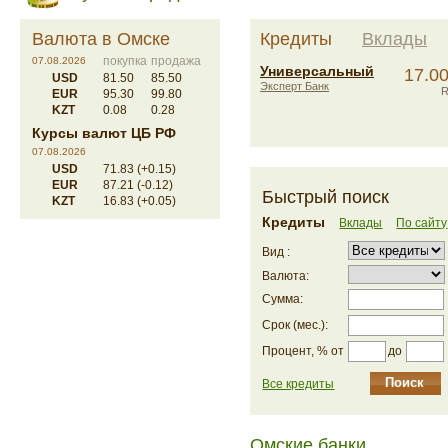
Валюта в Омске
Кредиты
Вклады
покупка
продажа
07.08.2026
Универсальный
17.0
USD
81.50
85.50
Эксперт Банк
EUR
95.30
99.80
KZT
0.08
0.28
Курсы валют ЦБ РФ
07.08.2026
USD
71.83 (+0.15)
EUR
87.21 (-0.12)
Быстрый поиск
KZT
16.83 (+0.05)
Кредиты
Вклады
По сайту
Вид :
Валюта:
Сумма:
Срок (мес.):
до
Процент, % от
Все кредиты
Омские банки