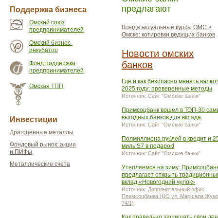
предлагают
Поддержка бизнеса
Омский союз
Всегда актуальные курсы ОМС в
предпринимателей
Омске: котировки ведущих банков
Омский бизнес-
инкубатор
Новости омских
банков
Фонд поддержки
предпринимателей
Где и как безопасно менять валют
Омская ТПП
2025 году: проверенные методы
Источник: Сайт "Омские банки"
Примсоцбанк вошёл в ТОП-30 сам
выгодных банков для вклада
Инвестиции
Источник: Сайт "Омские банки"
Драгоценные металлы
Полмиллиона рублей в кредит и 2
Фондовый рынок: акции
миль S7 в подарок!
и ПИФы
Источник: Сайт "Омские банки"
Металлические счета
Утепляемся на зиму: Примсоцбан
предлагает открыть традиционны
вклад «Новогодний чулок»
Источник:
Дополнительный офис
Примсоцбанка (ЦО ул. Маршала Жуко
74/1)
Как правильно защищать свои ден