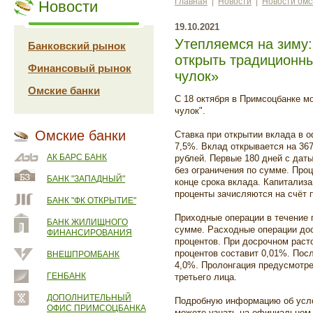
Главная
|
Новости
|
Новости омс
Новости
19.10.2021
Утепляемся на зиму
Банковский рынок
открыть традиционн
Финансовый рынок
чулок»
Омские банки
С 18 октября в Примсоцбанке м
чулок".
Омские банки
Ставка при открытии вклада в о
7,5%. Вклад открывается на 36
АК БАРС БАНК
рублей. Первые 180 дней с дат
без ограничения по сумме. Про
БАНК "ЗАПАДНЫЙ"
конце срока вклада. Капитализ
проценты зачисляются на счёт п
БАНК "ФК ОТКРЫТИЕ"
Приходные операции в течение 
БАНК ЖИЛИЩНОГО
сумме. Расходные операции до
ФИНАНСИРОВАНИЯ
процентов. При досрочном раст
процентов составит 0,01%. Посл
ВНЕШПРОМБАНК
4,0%. Пролонгация предусмотре
ГЕНБАНК
третьего лица.
ДОПОЛНИТЕЛЬНЫЙ
Подробную информацию об усло
ОФИС ПРИМСОЦБАНКА
можете узнать на официальном 