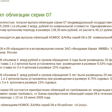
 банков
 облигации серии 07
олностью погасил выпуск облигации серии 07 (индивидуальный государств
05.2006 г.) в объеме 3 млрд рублей по номинальной стоимости. Одновременно
ому купонному периоду в размере 138,36 млн рублей, из расчета 46,12 рубле
находятся два выпуска облигаций НОМОС-БАНКа серий 08 и 09 номинальной 
 и 09 обращаются в котировальном списке ЗАО «Фондовая биржа ММВБ» “А” 
анка России.
 объемом 3 млрд рублей и сроком обращения 3 года были размещены 20 ф
Ставка 1 и 2 купонов была установлена при размещении в размере 9,33% го
 ставка по 3 и 4 купонам в размере 15% годовых.
 объемом 5 млрд рублей и сроком обращения 5 лет были размещены 20 июн
 1 и 2 купонов была установлена при размещении в размере 9,75% годовых. 
 3 и 4 купонам в размере 15% годовых.
 серии 09 состоится приобретение облигаций по требованию их владельцев 
меют право требовать от Банка приобретения облигаций серии 09 в течение
ериода: с 15 по 19 июня 2009 года.
о облигациям НОМОС-БАНКа серий 08 и 09 рейтинг «A-(rus)».