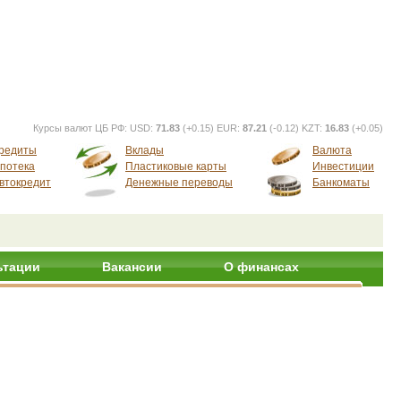
Курсы валют ЦБ РФ:
USD:
71.83
(+0.15) EUR:
87.21
(-0.12) KZT:
16.83
(+0.05)
редиты
Вклады
Валюта
потека
Пластиковые карты
Инвестиции
втокредит
Денежные переводы
Банкоматы
ьтации
Вакансии
О финансах