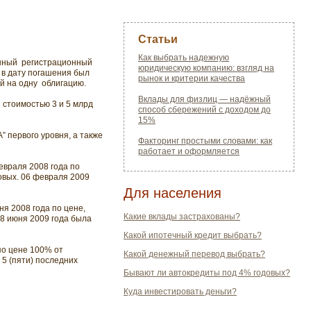
Статьи
Как выбрать надежную
енный регистрационный
юридическую компанию: взгляд на
 в дату погашения был
рынок и критерии качества
й на одну облигацию.
Вклады для физлиц — надёжный
стоимостью 3 и 5 млрд
способ сбережений с доходом до
15%
первого уровня, а также
Факторинг простыми словами: как
работает и оформляется
евраля 2008 года по
довых. 06 февраля 2009
Для населения
я 2008 года по цене,
Какие вклады застрахованы?
08 июня 2009 года была
Какой ипотечный кредит выбрать?
по цене 100% от
Какой денежный перевод выбрать?
 5 (пяти) последних
Бывают ли автокредиты под 4% годовых?
Куда инвестировать деньги?