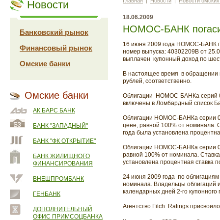
Главная
|
Новости
|
Новости омских
Новости
18.06.2009
НОМОС-БАНК погасил
Банковский рынок
16 июня 2009 года НОМОС-БАНК п
Финансовый рынок
номер выпуска: 40302209В от 25.
выплачен купонный доход по шест
Омские банки
В настоящее время в обращении 
рублей, соответственно.
Омские банки
Облигации НОМОС-БАНКа серий 08
включены в Ломбардный список Б
АК БАРС БАНК
Облигации НОМОС-БАНКа серии 08
цене, равной 100% от номинала. 
БАНК "ЗАПАДНЫЙ"
года была установлена процентная
БАНК "ФК ОТКРЫТИЕ"
Облигации НОМОС-БАНКа серии 09
равной 100% от номинала. Ставка
БАНК ЖИЛИЩНОГО
установлена процентная ставка по
ФИНАНСИРОВАНИЯ
24 июня 2009 года по облигациям
ВНЕШПРОМБАНК
номинала. Владельцы облигаций и
календарных дней 2-го купонного п
ГЕНБАНК
Агентство Fitch Ratings присвоил
ДОПОЛНИТЕЛЬНЫЙ
ОФИС ПРИМСОЦБАНКА