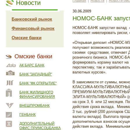
Главная
|
Новости
|
Новости омс
Новости
30.06.2009
НОМОС-БАНК запуст
Банковский рынок
НОМОС-БАНК запустил вклад
Финансовый рынок
позволяет нивелировать риски,
Омские банки
«Открывая депозит «НОМОС-
получают возможность реализов
своими средствами, отмечает 
Омские банки
розничного бизнеса НОМОС-БАН
формировать корзину валют на
АК БАРС БАНК
перспективу, так и зарабатыват
валютных курсов».
БАНК "ЗАПАДНЫЙ"
В зависимости от суммы, можн
БАНК "ФК ОТКРЫТИЕ"
КЛАССИКА-МУЛЬТИВАЛЮТНЫЙ (о
ПРЕМИУМ-МУЛЬТИВАЛЮТНЫЙ» (
БАНК ЖИЛИЩНОГО
ФИНАНСИРОВАНИЯ
ЭЛИТА-МУЛЬТИВАЛЮТНЫЙ» (от 
на срок 3, 6 или 12 месяцев. П
ВНЕШПРОМБАНК
действия срока вклада. Миним
3 тыс. рублей (200 долларов С
ГЕНБАНК
валюты вклада). Выплата проце
дополнительных взносов осуще
ДОПОЛНИТЕЛЬНЫЙ
действия вклада. Минимальная
ОФИС ПРИМСОЦБАНКА