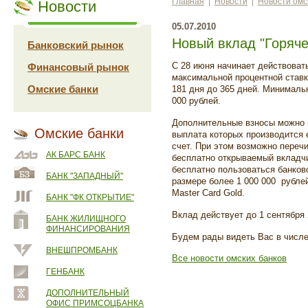
Главная
|
Новости
|
Новости омс
Новости
05.07.2010
Новый вклад "Горяче
Банковский рынок
С 28 июня начинает действова
Финансовый рынок
максимальной процентной ставк
Омские банки
181 дня до 365 дней. Минималь
000 рублей.
Дополнительные взносы можно в
Омские банки
выплата которых производится 
счет. При этом возможно переч
АК БАРС БАНК
бесплатно открываемый вкладчи
бесплатно пользоваться банков
БАНК "ЗАПАДНЫЙ"
размере более 1 000 000 рубле
Master Card Gold.
БАНК "ФК ОТКРЫТИЕ"
Вклад действует до 1 сентября 
БАНК ЖИЛИЩНОГО
ФИНАНСИРОВАНИЯ
Будем рады видеть Вас в числе
ВНЕШПРОМБАНК
Все новости омских банков
ГЕНБАНК
ДОПОЛНИТЕЛЬНЫЙ
ОФИС ПРИМСОЦБАНКА