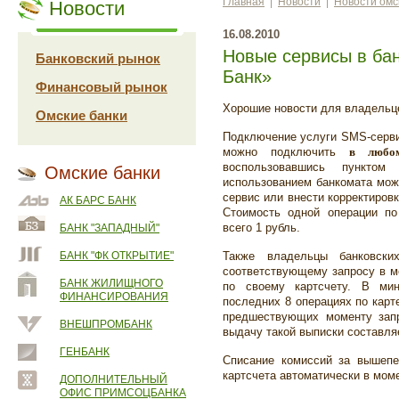
Главная
|
Новости
|
Новости омс
Новости
16.08.2010
Новые сервисы в ба
Банковский рынок
Банк»
Финансовый рынок
Хорошие новости для владельце
Омские банки
Подключение услуги SMS-сервис
можно подключить
в люб
воспользовавшись пункто
Омские банки
использованием банкомата мож
сервис или внести корректиров
АК БАРС БАНК
Стоимость одной операции по
всего 1 рубль.
БАНК "ЗАПАДНЫЙ"
БАНК "ФК ОТКРЫТИЕ"
Также владельцы банковск
соответствующему запросу в 
БАНК ЖИЛИЩНОГО
по своему картсчету. В ми
ФИНАНСИРОВАНИЯ
последних 8 операциях по карт
предшествующих моменту запр
ВНЕШПРОМБАНК
выдачу такой выписки составляе
ГЕНБАНК
Списание комиссий за вышепе
картсчета автоматически в мом
ДОПОЛНИТЕЛЬНЫЙ
ОФИС ПРИМСОЦБАНКА