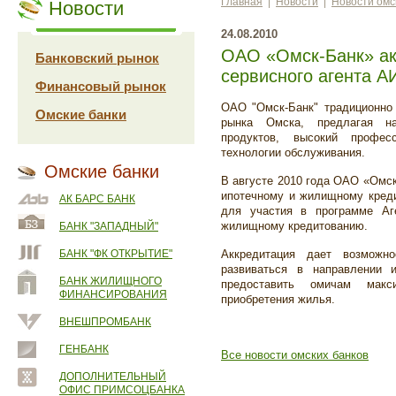
Главная
|
Новости
|
Новости омс
Новости
24.08.2010
ОАО «Омск-Банк» ак
Банковский рынок
сервисного агента 
Финансовый рынок
ОАО "Омск-Банк" традиционно 
Омские банки
рынка Омска, предлагая н
продуктов, высокий профес
технологии обслуживания.
Омские банки
В августе 2010 года ОАО «Омск
ипотечному и жилищному креди
АК БАРС БАНК
для участия в программе Аг
жилищному кредитованию.
БАНК "ЗАПАДНЫЙ"
БАНК "ФК ОТКРЫТИЕ"
Аккредитация дает возможн
развиваться в направлении 
БАНК ЖИЛИЩНОГО
предоставить омичам макс
ФИНАНСИРОВАНИЯ
приобретения жилья.
ВНЕШПРОМБАНК
ГЕНБАНК
Все новости омских банков
ДОПОЛНИТЕЛЬНЫЙ
ОФИС ПРИМСОЦБАНКА