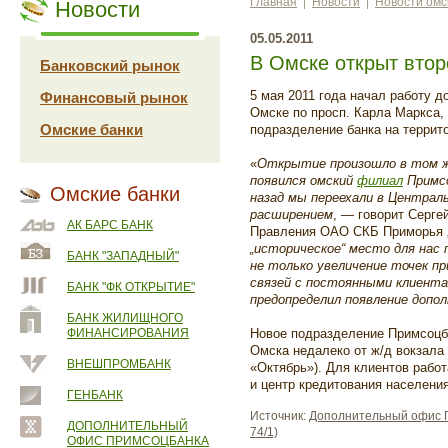
Главная
|
Новости
|
Новости омс
Новости
05.05.2011
В Омске открыт вто
Банковский рынок
5 мая 2011 года начал работу 
Финансовый рынок
Омске по просп. Карла Маркса,
Омские банки
подразделение банка на террито
«
Открытие произошло в том же
появился омский
филиал
Примсо
Омские банки
назад мы переехали в Централь
расширением
, — говорит Серге
АК БАРС БАНК
Правления ОАО СКБ Приморья 
„историческое“ место для нас 
БАНК "ЗАПАДНЫЙ"
не только увеличение точек пр
связей с постоянными клиента
БАНК "ФК ОТКРЫТИЕ"
предопределил появление допо
БАНК ЖИЛИЩНОГО
ФИНАНСИРОВАНИЯ
Новое подразделение Примсоцб
Омска недалеко от ж/д вокзала 
ВНЕШПРОМБАНК
«Октябрь»). Для клиентов рабо
и центр кредитования населения
ГЕНБАНК
Источник:
Дополнительный офис П
ДОПОЛНИТЕЛЬНЫЙ
74/1)
ОФИС ПРИМСОЦБАНКА