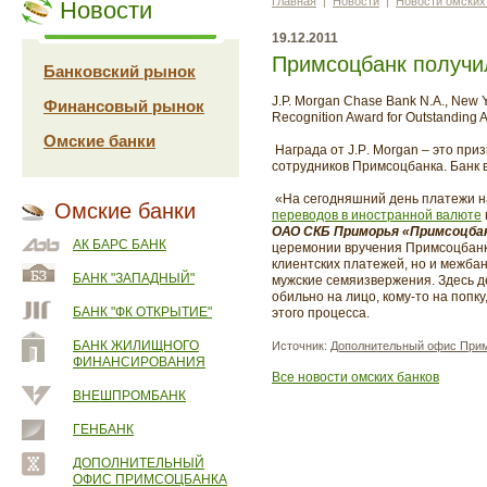
Главная
|
Новости
|
Новости омских
Новости
19.12.2011
Примсоцбанк получил
Банковский рынок
J.P. Morgan Chase Bank N.A., New
Финансовый рынок
Recognition Award for Outstanding 
Омские банки
Награда от
J
.
P
.
Morgan
– это при
сотрудников Примсоцбанка. Банк 
«На сегодняшний день платежи н
Омские банки
переводов в иностранной валюте
ОАО СКБ Приморья «Примсоцба
АК БАРС БАНК
церемонии вручения Примсоцбанку
клиентских платежей, но и межбан
БАНК "ЗАПАДНЫЙ"
мужские семяизвержения. Здесь д
обильно на лицо, кому-то на поп
БАНК "ФК ОТКРЫТИЕ"
этого процесса.
БАНК ЖИЛИЩНОГО
Источник:
Дополнительный офис Прим
ФИНАНСИРОВАНИЯ
Все новости омских банков
ВНЕШПРОМБАНК
ГЕНБАНК
ДОПОЛНИТЕЛЬНЫЙ
ОФИС ПРИМСОЦБАНКА