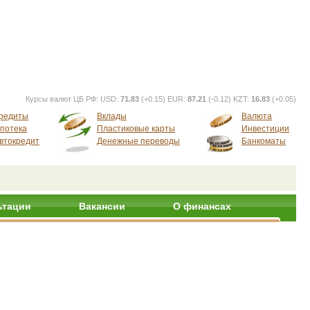
Курсы валют ЦБ РФ:
USD:
71.83
(+0.15) EUR:
87.21
(-0.12) KZT:
16.83
(+0.05)
редиты
Вклады
Валюта
потека
Пластиковые карты
Инвестиции
втокредит
Денежные переводы
Банкоматы
ьтации
Вакансии
О финансах