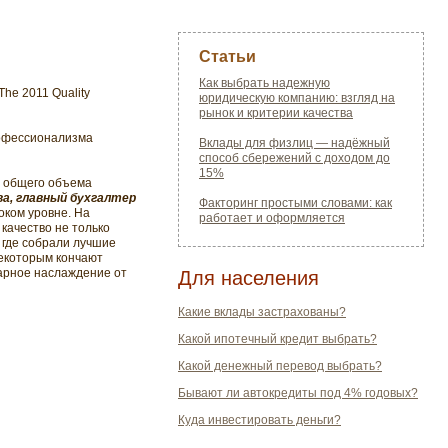
Статьи
Как выбрать надежную
The 2011 Quality
юридическую компанию: взгляд на
рынок и критерии качества
рофессионализма
Вклады для физлиц — надёжный
способ сбережений с доходом до
15%
 общего объема
а, главный бухгалтер
Факторинг простыми словами: как
соком уровне. На
работает и оформляется
качество не только
 где собрали лучшие
екоторым кончают
карное наслаждение от
Для населения
Какие вклады застрахованы?
Какой ипотечный кредит выбрать?
Какой денежный перевод выбрать?
Бывают ли автокредиты под 4% годовых?
Куда инвестировать деньги?