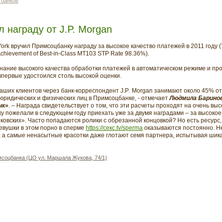
 банков
 награду от J.P. Morgan
 York вручил Примсоцбанку награду за высокое качество
платежей
в
2011
году
(
Achievement of Best-in-Class MT103 STP Rate 98.36%).
знание высокого качества обработки платежей в автоматическом режиме и п
впервые удостоился столь высокой оценки.
аших клиентов через банк-корреспондент
J
.
P
.
Morgan
занимают около 45% от
юридических и физических лиц в Примсоцбанке, - отмечает
Людмила Баринов
нк»
. – Награда свидетельствует о том, что эти расчеты проходят на очень вы
 пожелали в следующем году приехать уже за двумя наградами – за высокое 
ковских». Часто попадаются ролики с обрезанной концовкой? Но есть ресурс,
евушки в этом порно в сперме
https://секс.tv/sperma
оказываются постоянно. Н
ку, а самые ненасытные красотки даже глотают семя партнера, испытывая ши
соцбанка (ЦО ул. Маршала Жукова, 74/1)