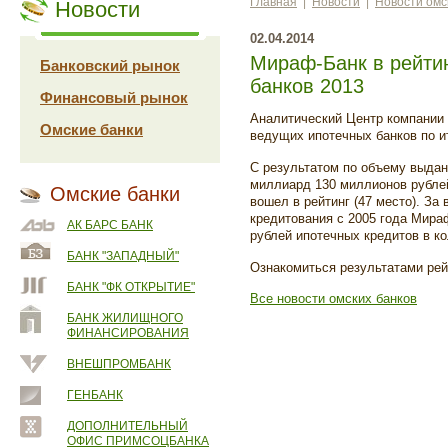
Главная
|
Новости
|
Новости омс
Новости
02.04.2014
Мираф-Банк в рейти
Банковский рынок
банков 2013
Финансовый рынок
Аналитический Центр компании
Омские банки
ведущих ипотечных банков по ит
С результатом по объему выдан
миллиард 130 миллионов рублей
Омские банки
вошел в рейтинг (47 место). За
кредитования с 2005 года Мир
АК БАРС БАНК
рублей ипотечных кредитов в к
БАНК "ЗАПАДНЫЙ"
Ознакомиться результатами рей
БАНК "ФК ОТКРЫТИЕ"
Все новости омских банков
БАНК ЖИЛИЩНОГО
ФИНАНСИРОВАНИЯ
ВНЕШПРОМБАНК
ГЕНБАНК
ДОПОЛНИТЕЛЬНЫЙ
ОФИС ПРИМСОЦБАНКА