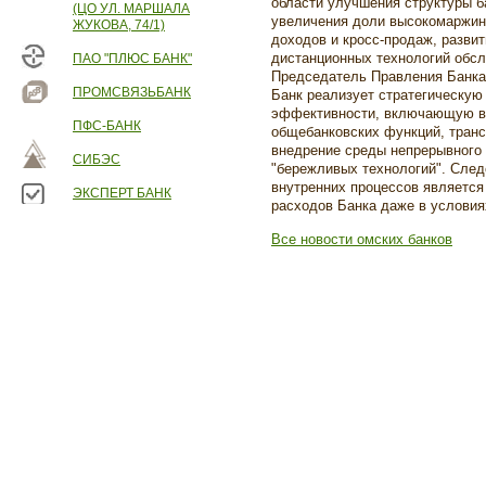
области улучшения структуры б
(ЦО УЛ. МАРШАЛА
увеличения доли высокомаржин
ЖУКОВА, 74/1)
доходов и кросс-продаж, разви
дистанционных технологий обсл
ПАО "ПЛЮС БАНК"
Председатель Правления Банка 
ПРОМСВЯЗЬБАНК
Банк реализует стратегическу
эффективности, включающую в
ПФС-БАНК
общебанковских функций, тран
внедрение среды непрерывного 
СИБЭС
"бережливых технологий". Сле
внутренних процессов является
ЭКСПЕРТ БАНК
расходов Банка даже в условия
Все новости омских банков