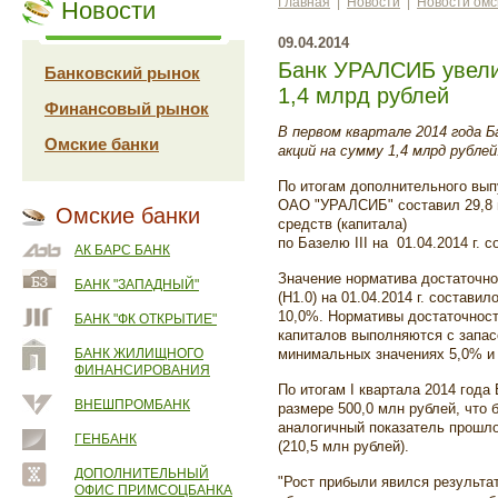
Главная
|
Новости
|
Новости омс
Новости
09.04.2014
Банк УРАЛСИБ увели
Банковский рынок
1,4 млрд рублей
Финансовый рынок
В первом квартале 2014 года 
Омские банки
акций на сумму 1,4 млрд рублей
По итогам дополнительного вып
ОАО "УРАЛСИБ" составил 29,8 
Омские банки
средств (капитала)
по Базелю III на 01.04.2014 г. 
АК БАРС БАНК
Значение норматива достаточно
БАНК "ЗАПАДНЫЙ"
(Н1.0) на 01.04.2014 г. состав
10,0%. Нормативы достаточности
БАНК "ФК ОТКРЫТИЕ"
капиталов выполняются с запас
БАНК ЖИЛИЩНОГО
минимальных значениях 5,0% и 
ФИНАНСИРОВАНИЯ
По итогам I квартала 2014 года
ВНЕШПРОМБАНК
размере 500,0 млн рублей, что 
аналогичный показатель прошло
ГЕНБАНК
(210,5 млн рублей).
ДОПОЛНИТЕЛЬНЫЙ
"Рост прибыли явился результа
ОФИС ПРИМСОЦБАНКА