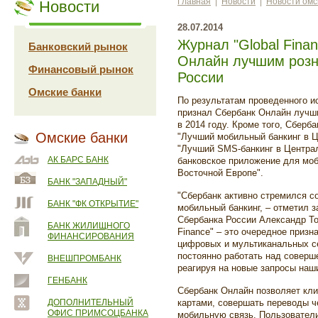
Главная
|
Новости
|
Новости омс
Новости
28.07.2014
Журнал "Global Fina
Банковский рынок
Онлайн лучшим розн
Финансовый рынок
России
Омские банки
По результатам проведенного ис
признал Сбербанк Онлайн лучш
в 2014 году. Кроме того, Сберб
Омские банки
"Лучший мобильный банкинг в Ц
"Лучший SMS-банкинг в Централ
АК БАРС БАНК
банковское приложение для мо
Восточной Европе".
БАНК "ЗАПАДНЫЙ"
"Сбербанк активно стремился с
БАНК "ФК ОТКРЫТИЕ"
мобильный банкинг, – отметил 
Сбербанка России Александр То
БАНК ЖИЛИЩНОГО
Finance" – это очередное призн
ФИНАНСИРОВАНИЯ
цифровых и мультиканальных с
постоянно работать над соверш
ВНЕШПРОМБАНК
реагируя на новые запросы наши
ГЕНБАНК
Сбербанк Онлайн позволяет кли
ДОПОЛНИТЕЛЬНЫЙ
картами, совершать переводы ч
ОФИС ПРИМСОЦБАНКА
мобильную связь. Пользовател