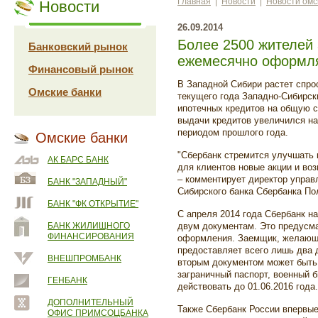
Главная
|
Новости
|
Новости омс
Новости
26.09.2014
Более 2500 жителей
Банковский рынок
ежемесячно оформля
Финансовый рынок
В Западной Сибири растет спро
Омские банки
текущего года Западно-Сибирск
ипотечных кредитов на общую 
выдачи кредитов увеличился н
периодом прошлого года.
Омские банки
"Сбербанк стремится улучшать к
АК БАРС БАНК
для клиентов новые акции и во
– комментирует директор управ
БАНК "ЗАПАДНЫЙ"
Сибирского банка Сбербанка По
БАНК "ФК ОТКРЫТИЕ"
С апреля 2014 года Сбербанк н
БАНК ЖИЛИЩНОГО
двум документам. Это предусм
ФИНАНСИРОВАНИЯ
оформления. Заемщик, желающий
предоставляет всего лишь два 
ВНЕШПРОМБАНК
вторым документом может быть
заграничный паспорт, военный 
ГЕНБАНК
действовать до 01.06.2016 года.
ДОПОЛНИТЕЛЬНЫЙ
Также Сбербанк России впервые
ОФИС ПРИМСОЦБАНКА