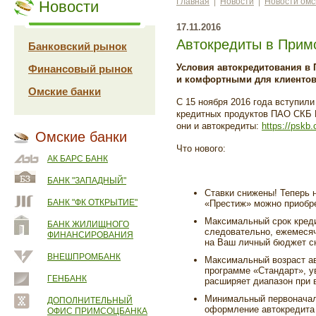
Главная
|
Новости
|
Новости омс
Новости
17.11.2016
Автокредиты в Прим
Банковский рынок
Условия автокредитования в
Финансовый рынок
и комфортными для клиентов
Омские банки
С 15 ноября 2016 года вступили
кредитных продуктов ПАО СКБ 
они и автокредиты:
https://pskb.
Омские банки
Что нового:
АК БАРС БАНК
БАНК "ЗАПАДНЫЙ"
Ставки снижены! Теперь 
БАНК "ФК ОТКРЫТИЕ"
«Престиж» можно приобре
Максимальный срок креди
БАНК ЖИЛИЩНОГО
следовательно, ежемесяч
ФИНАНСИРОВАНИЯ
на Ваш личный бюджет сн
ВНЕШПРОМБАНК
Максимальный возраст ав
программе «Стандарт», ув
ГЕНБАНК
расширяет диапазон при
Минимальный первоначал
ДОПОЛНИТЕЛЬНЫЙ
оформление автокредита 
ОФИС ПРИМСОЦБАНКА