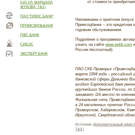
от стоимости приобретае
(ЦО УЛ. МАРШАЛА
ЖУКОВА, 74/1)
ПАО "ПЛЮС БАНК"
Напоминаем о приятном бонусе 
Примсоцбанке – это кредитная к
ПРОМСВЯЗЬБАНК
годовым обслуживанием.
ПФС-БАНК
Подробнее о программах авток
СИБЭС
узнать на сайте
www
.
pskb
.
com
и
России бесплатный)
ЭКСПЕРТ БАНК
ПАО СКБ Приморья «Примсоцбан
марта 1994 года – российский 
банковской сферы Дальнего Во
входит Европейский банк реко
крупнейших банков России, по
занимает 116 место по ключе
Филиальная сеть Примсоцбанк
в 24 населенных пунктах Росси
Приморском, Хабаровском, Кам
Иркутской, Свердловской обла
Источник:
Дополнительный офис П
74/1)