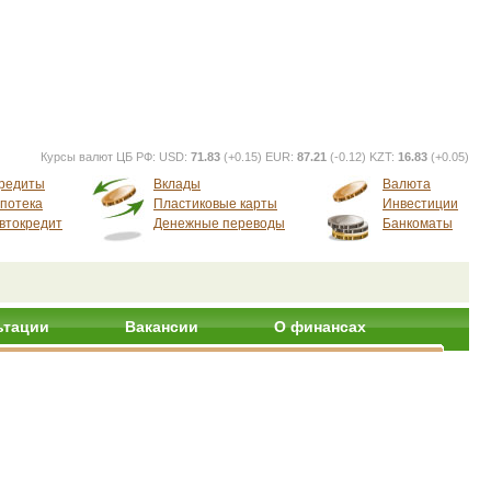
Курсы валют ЦБ РФ:
USD:
71.83
(+0.15) EUR:
87.21
(-0.12) KZT:
16.83
(+0.05)
редиты
Вклады
Валюта
потека
Пластиковые карты
Инвестиции
втокредит
Денежные переводы
Банкоматы
ьтации
Вакансии
О финансах