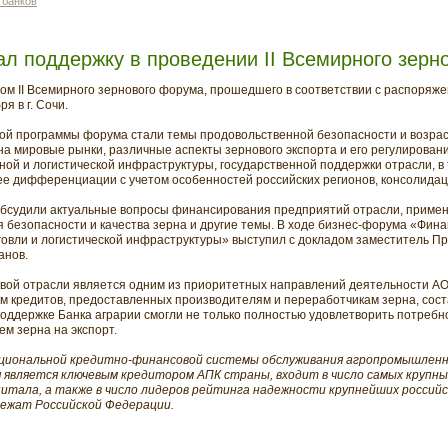
 банков
ал поддержку в проведении II Всемирного зерн
ом II Всемирного зернового форума, прошедшего в соответствии с распоряж
я в г. Сочи.
й программы форума стали темы продовольственной безопасности и возра
на мировые рынки, различные аспекты зернового экспорта и его регулирова
ной и логистической инфраструктуры, государственной поддержки отрасли, в
ее
дифференциации с учетом особенностей российских регионов, консолидац
обсудили актуальные вопросы финансирования предприятий отрасли, приме
я безопасности и качества зерна и другие темы. В ходе бизнес-форума «Фин
рговли и логистической инфраструктуры» выступил с докладом заместитель 
анов.
вой отрасли является одним из приоритетных направлений деятельности АО
ем кредитов, предоставленных производителям и переработчикам зерна, сост
оддержке Банка аграрии смогли не только полностью удовлетворить потребн
м зерна на экспорт.
ациональной кредитно-финансовой системы обслуживания агропромышленн
ня является ключевым кредитором АПК страны, входит в число самых крупны
питала, а также в число лидеров рейтинга надежности крупнейших российс
лежат Российской Федерации.