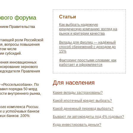
ового форума
Статьи
Как выбрать надежную
ением Правительства
юридическую компанию: взгляд на
рынок и критерии качества
стающей роли Российской
Вклады для физлиц — надёжный
ния, вопросы повышения
способ сбережений с доходом до
 том числе
15%
ии субсидий.
Факторинг простыми словами: как
нения инновационных
работает и оформляется
ансирование зернового
Председателя Правления
Для населения
 «Россельхозбанк». По
авил порядка 50 млрд
Какие вклады застрахованы?
ости внутреннего рынка,
Какой ипотечный кредит выбрать?
ого комплекса России.
Какой денежный перевод выбрать?
х и устойчивых банков
ких банков. 100%
Бывают ли автокредиты под 4% годовых?
Куда инвестировать деньги?