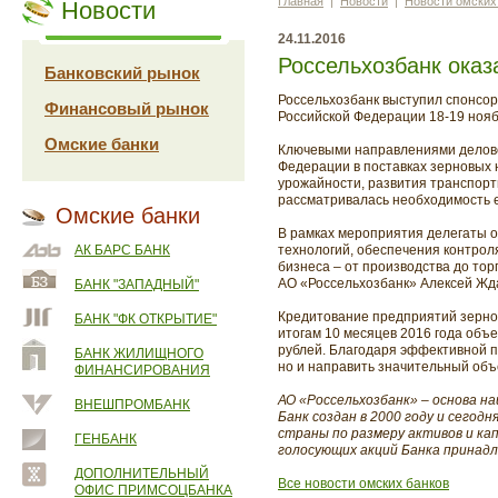
Главная
|
Новости
|
Новости омских
Новости
24.11.2016
Россельхозбанк оказ
Банковский рынок
Россельхозбанк выступил спонсор
Финансовый рынок
Российской Федерации 18-19 ноябр
Омские банки
Ключевыми направлениями делово
Федерации в поставках зерновых 
урожайности, развития транспорт
рассматривалась необходимость 
Омские банки
В рамках мероприятия делегаты 
АК БАРС БАНК
технологий, обеспечения контрол
бизнеса – от производства до то
АО «Россельхозбанк» Алексей Жд
БАНК "ЗАПАДНЫЙ"
Кредитование предприятий зерно
БАНК "ФК ОТКРЫТИЕ"
итогам 10 месяцев 2016 года объ
рублей. Благодаря эффективной п
БАНК ЖИЛИЩНОГО
но и направить значительный объе
ФИНАНСИРОВАНИЯ
АО «Россельхозбанк» – основа н
ВНЕШПРОМБАНК
Банк создан в 2000 году и сегод
страны по размеру активов и ка
ГЕНБАНК
голосующих акций Банка принад
ДОПОЛНИТЕЛЬНЫЙ
Все новости омских банков
ОФИС ПРИМСОЦБАНКА