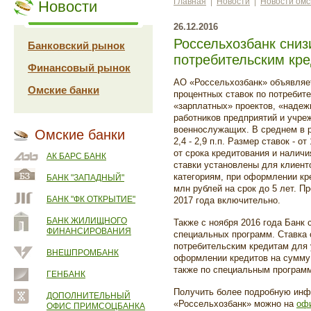
Главная
|
Новости
|
Новости омс
Новости
26.12.2016
Россельхозбанк сниз
Банковский рынок
потребительским кр
Финансовый рынок
АО «Россельхозбанк» объявляет
Омские банки
процентных ставок по потребит
«зарплатных» проектов, «надеж
работников предприятий и учр
военнослужащих. В среднем в р
Омские банки
2,4 - 2,9 п.п. Размер ставок - 
от срока кредитования и налич
АК БАРС БАНК
ставки установлены для клиент
категориям, при оформлении кре
БАНК "ЗАПАДНЫЙ"
млн рублей на срок до 5 лет. 
БАНК "ФК ОТКРЫТИЕ"
2017 года включительно.
БАНК ЖИЛИЩНОГО
Также с ноября 2016 года Банк 
ФИНАНСИРОВАНИЯ
специальных программ. Ставка 
потребительским кредитам для 
ВНЕШПРОМБАНК
оформлении кредитов на сумму д
также по специальным програм
ГЕНБАНК
Получить более подробную инф
ДОПОЛНИТЕЛЬНЫЙ
«Россельхозбанк» можно на
оф
ОФИС ПРИМСОЦБАНКА