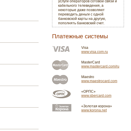
услуги операторов сотовой связи и
кабельного телевидения, а
некоторые даже позволяют
переводить деньги с одной
банковской карты на другую,
пополнять банковский счет.
Платежные системы
Visa
www.visa.com.ru
MasterCard
www.mastercard.com/ru
Maestro
www.maestrocard.com
«ОРПС»
www.sbercard.com
«Золотая корона»
www.korona.net