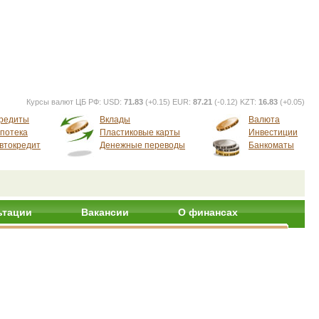
Курсы валют ЦБ РФ:
USD:
71.83
(+0.15) EUR:
87.21
(-0.12) KZT:
16.83
(+0.05)
редиты
Вклады
Валюта
потека
Пластиковые карты
Инвестиции
втокредит
Денежные переводы
Банкоматы
ьтации
Вакансии
О финансах