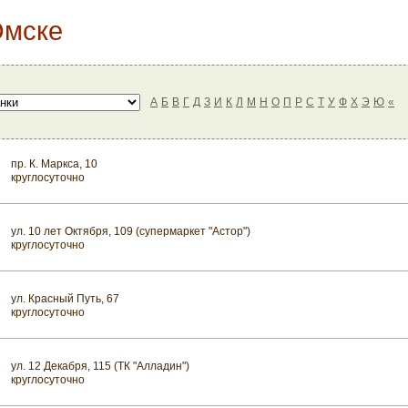
Омске
А
Б
В
Г
Д
З
И
К
Л
М
Н
О
П
Р
С
Т
У
Ф
Х
Э
Ю
«
пр. К. Маркса, 10
круглосуточно
ул. 10 лет Октября, 109 (супермаркет "Астор")
круглосуточно
ул. Красный Путь, 67
круглосуточно
ул. 12 Декабря, 115 (ТК "Алладин")
круглосуточно