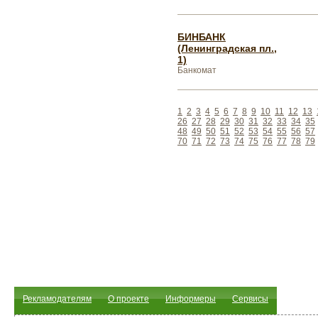
БИНБАНК
(Ленинградская пл.,
1)
Банкомат
1
2
3
4
5
6
7
8
9
10
11
12
13
26
27
28
29
30
31
32
33
34
35
48
49
50
51
52
53
54
55
56
57
70
71
72
73
74
75
76
77
78
79
Рекламодателям
О проекте
Информеры
Сервисы