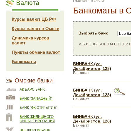
Главная
|
Валюта
Валюта
Банкоматы в 
Курсы валют ЦБ РФ
Курсы валют в Омске
Выбрать банк
Динамика курсов
валют
А
Б
В
Г
Д
З
И
К
Л
М
Н
О
П
Р
Пункты обмена валют
Банкоматы
БИНБАНК (ул.
Декабристов, 128)
Банкомат
Омские банки
АК БАРС БАНК
БИНБАНК (ул.
Декабристов, 128)
БАНК "ЗАПАДНЫЙ"
Банкомат
БАНК "ФК ОТКРЫТИЕ"
БИНБАНК (ул.
БАНК ЖИЛИЩНОГО
Декабристов, 128)
ФИНАНСИРОВАНИЯ
Банкомат
ВНЕШПРОМБАНК