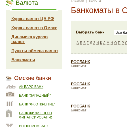
Главная
|
Валюта
Валюта
Банкоматы в 
Курсы валют ЦБ РФ
Курсы валют в Омске
Выбрать банк
Динамика курсов
валют
А
Б
В
Г
Д
З
И
К
Л
М
Н
О
П
Р
Пункты обмена валют
Банкоматы
РОСБАНК
Банкомат
Омские банки
РОСБАНК
АК БАРС БАНК
Банкомат
БАНК "ЗАПАДНЫЙ"
БАНК "ФК ОТКРЫТИЕ"
РОСБАНК
Банкомат
БАНК ЖИЛИЩНОГО
ФИНАНСИРОВАНИЯ
ВНЕШПРОМБАНК