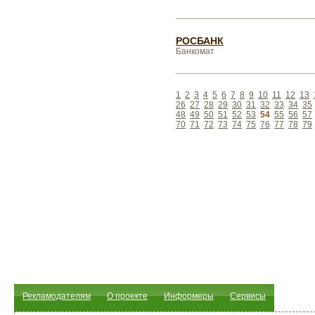
РОСБАНК
Банкомат
1
2
3
4
5
6
7
8
9
10
11
12
13
26
27
28
29
30
31
32
33
34
35
48
49
50
51
52
53
54
55
56
57
70
71
72
73
74
75
76
77
78
79
Рекламодателям
О проекте
Информеры
Сервисы