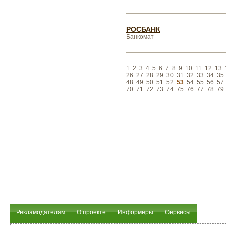
РОСБАНК
Банкомат
1
2
3
4
5
6
7
8
9
10
11
12
13
26
27
28
29
30
31
32
33
34
35
48
49
50
51
52
53
54
55
56
57
70
71
72
73
74
75
76
77
78
79
Рекламодателям
О проекте
Информеры
Сервисы