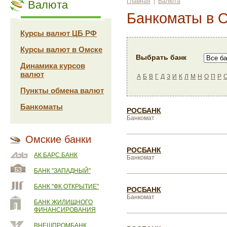
Главная
|
Валюта
Валюта
Банкоматы в 
Курсы валют ЦБ РФ
Курсы валют в Омске
Выбрать банк
Динамика курсов
валют
А
Б
В
Г
Д
З
И
К
Л
М
Н
О
П
Р
Пункты обмена валют
Банкоматы
РОСБАНК
Банкомат
Омские банки
РОСБАНК
АК БАРС БАНК
Банкомат
БАНК "ЗАПАДНЫЙ"
БАНК "ФК ОТКРЫТИЕ"
РОСБАНК
Банкомат
БАНК ЖИЛИЩНОГО
ФИНАНСИРОВАНИЯ
ВНЕШПРОМБАНК