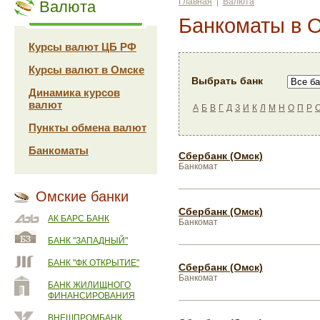
Главная
|
Валюта
Валюта
Банкоматы в 
Курсы валют ЦБ РФ
Курсы валют в Омске
Выбрать банк
Динамика курсов
валют
А
Б
В
Г
Д
З
И
К
Л
М
Н
О
П
Р
Пункты обмена валют
Банкоматы
Сбербанк (Омск)
Банкомат
Омские банки
Сбербанк (Омск)
АК БАРС БАНК
Банкомат
БАНК "ЗАПАДНЫЙ"
БАНК "ФК ОТКРЫТИЕ"
Сбербанк (Омск)
Банкомат
БАНК ЖИЛИЩНОГО
ФИНАНСИРОВАНИЯ
ВНЕШПРОМБАНК