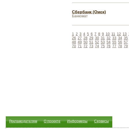
Сбербанк (Омск)
Банкомат
1
2
3
4
5
6
7
8
9
10
11
12
13
26
27
28
29
30
31
32
33
34
35
48
49
50
51
52
53
54
55
56
57
70
71
72
73
74
75
76
77
78
79
Рекламодателям
О проекте
Информеры
Сервисы