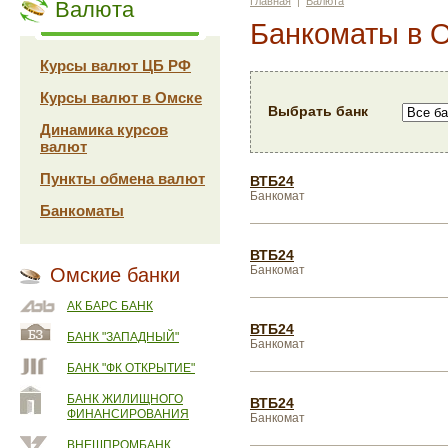
Главная
|
Валюта
Валюта
Банкоматы в 
Курсы валют ЦБ РФ
Курсы валют в Омске
Выбрать банк
Динамика курсов
валют
Пункты обмена валют
ВТБ24
Банкомат
Банкоматы
ВТБ24
Банкомат
Омские банки
АК БАРС БАНК
ВТБ24
БАНК "ЗАПАДНЫЙ"
Банкомат
БАНК "ФК ОТКРЫТИЕ"
БАНК ЖИЛИЩНОГО
ВТБ24
ФИНАНСИРОВАНИЯ
Банкомат
ВНЕШПРОМБАНК