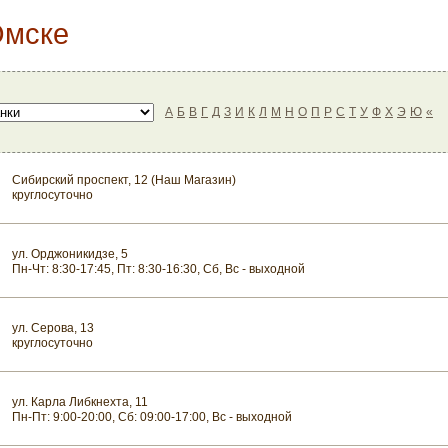
Омске
А
Б
В
Г
Д
З
И
К
Л
М
Н
О
П
Р
С
Т
У
Ф
Х
Э
Ю
«
Сибирский проспект, 12 (Наш Магазин)
круглосуточно
ул. Орджоникидзе, 5
Пн-Чт: 8:30-17:45, Пт: 8:30-16:30, Сб, Вс - выходной
ул. Серова, 13
круглосуточно
ул. Карла Либкнехта, 11
Пн-Пт: 9:00-20:00, Сб: 09:00-17:00, Вс - выходной