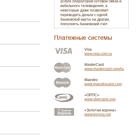
услуги операторов сотовой связи и
кабельного телевидения, а
некоторые даже позволяют
переводить деньги с одной
банковской карты на другую,
пополнять банковский счет.
Платежные системы
Visa
www.visa.com.ru
MasterCard
www.mastercard.com/ru
Maestro
www.maestrocard.com
«ОРПС»
www.sbercard.com
«Золотая корона»
www.korona.net