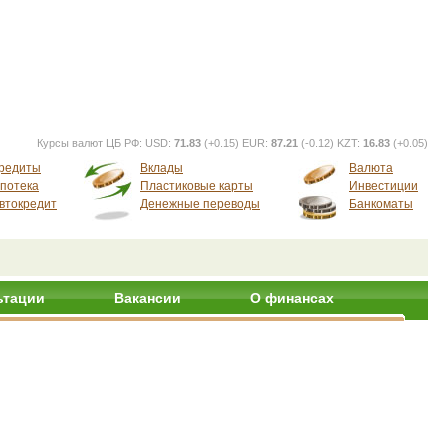
Курсы валют ЦБ РФ:
USD:
71.83
(+0.15) EUR:
87.21
(-0.12) KZT:
16.83
(+0.05)
редиты
Вклады
Валюта
потека
Пластиковые карты
Инвестиции
втокредит
Денежные переводы
Банкоматы
ьтации
Вакансии
О финансах