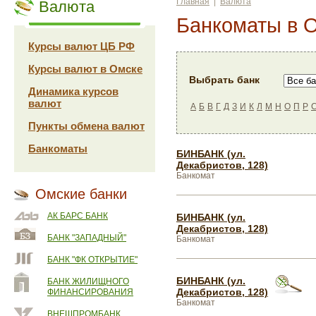
Главная
|
Валюта
Валюта
Банкоматы в 
Курсы валют ЦБ РФ
Курсы валют в Омске
Выбрать банк
Динамика курсов
валют
А
Б
В
Г
Д
З
И
К
Л
М
Н
О
П
Р
Пункты обмена валют
Банкоматы
БИНБАНК (ул.
Декабристов, 128)
Банкомат
Омские банки
АК БАРС БАНК
БИНБАНК (ул.
Декабристов, 128)
БАНК "ЗАПАДНЫЙ"
Банкомат
БАНК "ФК ОТКРЫТИЕ"
БИНБАНК (ул.
БАНК ЖИЛИЩНОГО
Декабристов, 128)
ФИНАНСИРОВАНИЯ
Банкомат
ВНЕШПРОМБАНК