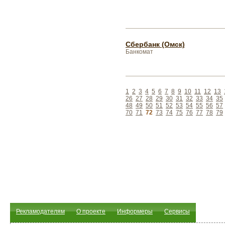
Сбербанк (Омск)
Банкомат
1
2
3
4
5
6
7
8
9
10
11
12
13
26
27
28
29
30
31
32
33
34
35
48
49
50
51
52
53
54
55
56
57
70
71
72
73
74
75
76
77
78
79
Рекламодателям
О проекте
Информеры
Сервисы