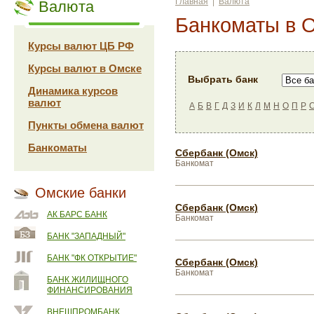
Главная
|
Валюта
Валюта
Банкоматы в 
Курсы валют ЦБ РФ
Курсы валют в Омске
Выбрать банк
Динамика курсов
валют
А
Б
В
Г
Д
З
И
К
Л
М
Н
О
П
Р
Пункты обмена валют
Банкоматы
Сбербанк (Омск)
Банкомат
Омские банки
Сбербанк (Омск)
АК БАРС БАНК
Банкомат
БАНК "ЗАПАДНЫЙ"
БАНК "ФК ОТКРЫТИЕ"
Сбербанк (Омск)
Банкомат
БАНК ЖИЛИЩНОГО
ФИНАНСИРОВАНИЯ
ВНЕШПРОМБАНК