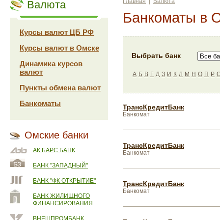
Главная
|
Валюта
Валюта
Банкоматы в 
Курсы валют ЦБ РФ
Курсы валют в Омске
Выбрать банк
Динамика курсов
валют
А
Б
В
Г
Д
З
И
К
Л
М
Н
О
П
Р
Пункты обмена валют
Банкоматы
ТрансКредитБанк
Банкомат
Омские банки
ТрансКредитБанк
АК БАРС БАНК
Банкомат
БАНК "ЗАПАДНЫЙ"
БАНК "ФК ОТКРЫТИЕ"
ТрансКредитБанк
Банкомат
БАНК ЖИЛИЩНОГО
ФИНАНСИРОВАНИЯ
ВНЕШПРОМБАНК