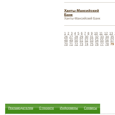
Ханты-Мансийский
Банк
Ханты-Мансийский Банк
1
2
3
4
5
6
7
8
9
10
11
12
13
26
27
28
29
30
31
32
33
34
35
48
49
50
51
52
53
54
55
56
57
70
71
72
73
74
75
76
77
78
79
Рекламодателям
О проекте
Информеры
Сервисы