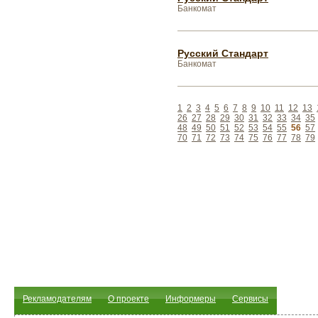
Банкомат
Русский Стандарт
Банкомат
1
2
3
4
5
6
7
8
9
10
11
12
13
26
27
28
29
30
31
32
33
34
35
48
49
50
51
52
53
54
55
56
57
70
71
72
73
74
75
76
77
78
79
Рекламодателям
О проекте
Информеры
Сервисы