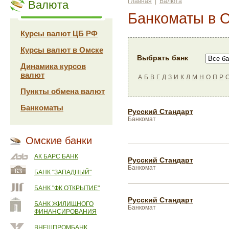
Главная
|
Валюта
Валюта
Банкоматы в 
Курсы валют ЦБ РФ
Курсы валют в Омске
Выбрать банк
Динамика курсов
валют
А
Б
В
Г
Д
З
И
К
Л
М
Н
О
П
Р
Пункты обмена валют
Банкоматы
Русский Стандарт
Банкомат
Омские банки
АК БАРС БАНК
Русский Стандарт
Банкомат
БАНК "ЗАПАДНЫЙ"
БАНК "ФК ОТКРЫТИЕ"
Русский Стандарт
БАНК ЖИЛИЩНОГО
Банкомат
ФИНАНСИРОВАНИЯ
ВНЕШПРОМБАНК