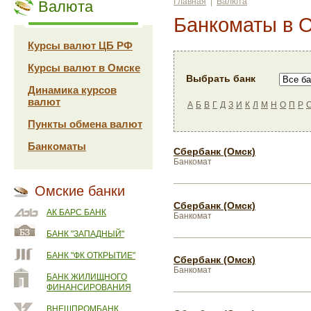
Главная
|
Валюта
Валюта
Банкоматы в 
Курсы валют ЦБ РФ
Курсы валют в Омске
Выбрать банк
Динамика курсов
валют
А
Б
В
Г
Д
З
И
К
Л
М
Н
О
П
Р
Пункты обмена валют
Банкоматы
Сбербанк (Омск)
Банкомат
Омские банки
Сбербанк (Омск)
АК БАРС БАНК
Банкомат
БАНК "ЗАПАДНЫЙ"
БАНК "ФК ОТКРЫТИЕ"
Сбербанк (Омск)
Банкомат
БАНК ЖИЛИЩНОГО
ФИНАНСИРОВАНИЯ
ВНЕШПРОМБАНК