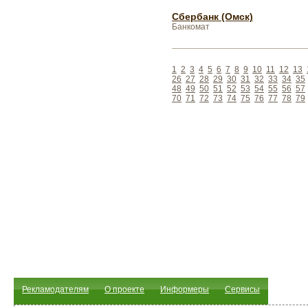
Сбербанк (Омск)
Банкомат
1
2
3
4
5
6
7
8
9
10
11
12
13
26
27
28
29
30
31
32
33
34
35
48
49
50
51
52
53
54
55
56
57
70
71
72
73
74
75
76
77
78
79
Рекламодателям
О проекте
Информеры
Сервисы