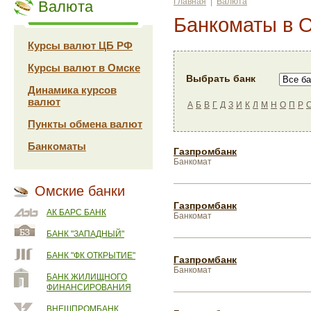
Главная
|
Валюта
Валюта
Банкоматы в 
Курсы валют ЦБ РФ
Курсы валют в Омске
Выбрать банк
Динамика курсов
валют
А
Б
В
Г
Д
З
И
К
Л
М
Н
О
П
Р
Пункты обмена валют
Банкоматы
Газпромбанк
Банкомат
Омские банки
Газпромбанк
АК БАРС БАНК
Банкомат
БАНК "ЗАПАДНЫЙ"
БАНК "ФК ОТКРЫТИЕ"
Газпромбанк
Банкомат
БАНК ЖИЛИЩНОГО
ФИНАНСИРОВАНИЯ
ВНЕШПРОМБАНК