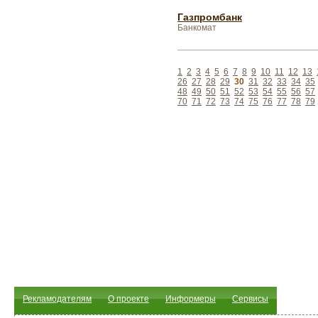
Газпромбанк
Банкомат
1
2
3
4
5
6
7
8
9
10
11
12
13
26
27
28
29
30
31
32
33
34
35
48
49
50
51
52
53
54
55
56
57
70
71
72
73
74
75
76
77
78
79
Рекламодателям
О проекте
Информеры
Сервисы