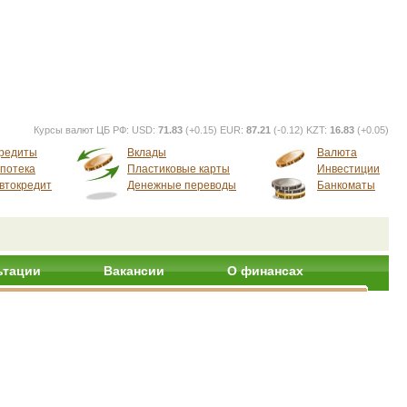
Курсы валют ЦБ РФ:
USD:
71.83
(+0.15) EUR:
87.21
(-0.12) KZT:
16.83
(+0.05)
редиты
Вклады
Валюта
потека
Пластиковые карты
Инвестиции
втокредит
Денежные переводы
Банкоматы
ьтации
Вакансии
О финансах