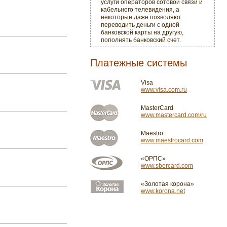
услуги операторов сотовой связи и
кабельного телевидения, а
некоторые даже позволяют
переводить деньги с одной
банковской карты на другую,
пополнять банковский счет.
Платежные системы
Visa
www.visa.com.ru
MasterCard
www.mastercard.com/ru
Maestro
www.maestrocard.com
«ОРПС»
www.sbercard.com
«Золотая корона»
www.korona.net