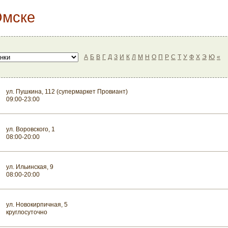
Омске
А
Б
В
Г
Д
З
И
К
Л
М
Н
О
П
Р
С
Т
У
Ф
Х
Э
Ю
«
ул. Пушкина, 112 (супермаркет Провиант)
09:00-23:00
ул. Воровского, 1
08:00-20:00
ул. Ильинская, 9
08:00-20:00
ул. Новокирпичная, 5
круглосуточно