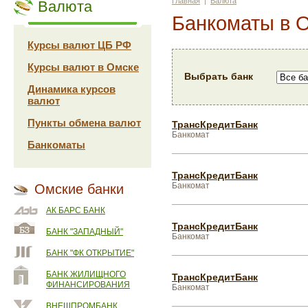
Главная
|
Валюта
Валюта
Банкоматы в 
Курсы валют ЦБ РФ
Курсы валют в Омске
Выбрать банк
Динамика курсов
валют
Пункты обмена валют
ТрансКредитБанк
Банкомат
Банкоматы
ТрансКредитБанк
Банкомат
Омские банки
АК БАРС БАНК
ТрансКредитБанк
БАНК "ЗАПАДНЫЙ"
Банкомат
БАНК "ФК ОТКРЫТИЕ"
БАНК ЖИЛИЩНОГО
ТрансКредитБанк
ФИНАНСИРОВАНИЯ
Банкомат
ВНЕШПРОМБАНК