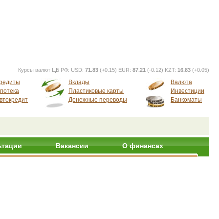
Курсы валют ЦБ РФ:
USD:
71.83
(+0.15) EUR:
87.21
(-0.12) KZT:
16.83
(+0.05)
редиты
Вклады
Валюта
потека
Пластиковые карты
Инвестиции
втокредит
Денежные переводы
Банкоматы
ьтации
Вакансии
О финансах