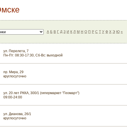
Омске
А
Б
В
Г
Д
З
И
К
Л
М
Н
О
П
Р
С
Т
У
Ф
Х
Э
Ю
«
ул. Перелета, 7
Пн-Пт: 08:30-17:30, Сб-Вс: выходной
пр. Мира, 29
круглосуточно
ул. 20 лет РККА, 300/1 (гипермаркет "Геомарт")
09:00-24:00
ул. Дианова, 26/1
круглосуточно