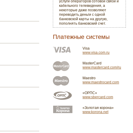
услуги операторов сотовой связи и
кабельного телевидения, а
некоторые даже позволяют
переводить деньги с одной
банковской карты на другую,
пополнять банковский счет.
Платежные системы
Visa
www.visa.com.ru
MasterCard
www.mastercard.com/ru
Maestro
www.maestrocard.com
«ОРПС»
www.sbercard.com
«Золотая корона»
www.korona.net