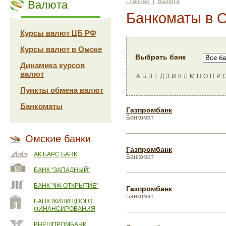
Главная
|
Валюта
Валюта
Банкоматы в 
Курсы валют ЦБ РФ
Курсы валют в Омске
Выбрать банк
Динамика курсов
валют
А
Б
В
Г
Д
З
И
К
Л
М
Н
О
П
Р
Пункты обмена валют
Банкоматы
Газпромбанк
Банкомат
Омские банки
Газпромбанк
АК БАРС БАНК
Банкомат
БАНК "ЗАПАДНЫЙ"
БАНК "ФК ОТКРЫТИЕ"
Газпромбанк
Банкомат
БАНК ЖИЛИЩНОГО
ФИНАНСИРОВАНИЯ
ВНЕШПРОМБАНК