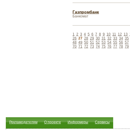
Газпромбанк
Банкомат
1
2
3
4
5
6
7
8
9
10
11
12
13
26
27
28
29
30
31
32
33
34
35
48
49
50
51
52
53
54
55
56
57
70
71
72
73
74
75
76
77
78
79
Рекламодателям
О проекте
Информеры
Сервисы