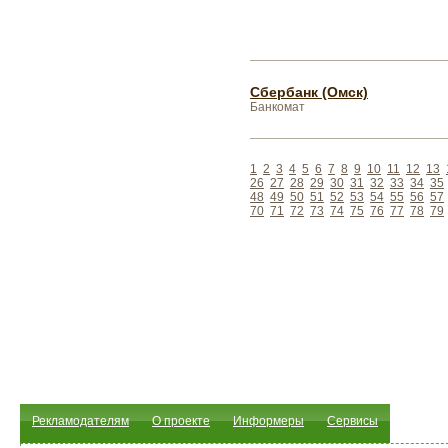
Сбербанк (Омск)
Банкомат
1
2
3
4
5
6
7
8
9
10
11
12
13
26
27
28
29
30
31
32
33
34
35
48
49
50
51
52
53
54
55
56
57
70
71
72
73
74
75
76
77
78
79
Рекламодателям
О проекте
Информеры
Сервисы