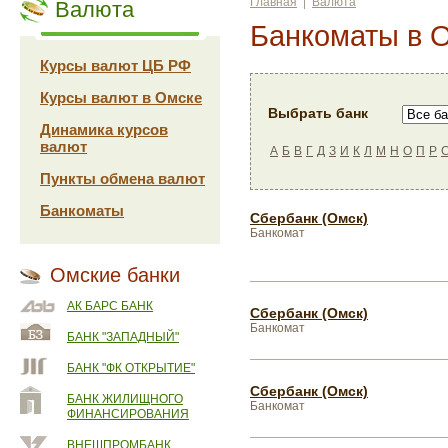
Главная
|
Валюта
Валюта
Банкоматы в 
Курсы валют ЦБ РФ
Курсы валют в Омске
Выбрать банк
Динамика курсов
валют
А
Б
В
Г
Д
З
И
К
Л
М
Н
О
П
Р
Пункты обмена валют
Банкоматы
Сбербанк (Омск)
Банкомат
Омские банки
АК БАРС БАНК
Сбербанк (Омск)
Банкомат
БАНК "ЗАПАДНЫЙ"
БАНК "ФК ОТКРЫТИЕ"
Сбербанк (Омск)
БАНК ЖИЛИЩНОГО
Банкомат
ФИНАНСИРОВАНИЯ
ВНЕШПРОМБАНК