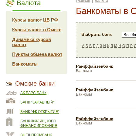
Главная
|
Валюта
Валюта
Банкоматы в 
Курсы валют ЦБ РФ
Курсы валют в Омске
Выбрать банк
Динамика курсов
валют
А
Б
В
Г
Д
З
И
К
Л
М
Н
О
П
Р
Пункты обмена валют
Банкоматы
Райффайзенбанк
Банкомат
Омские банки
Райффайзенбанк
АК БАРС БАНК
Банкомат
БАНК "ЗАПАДНЫЙ"
БАНК "ФК ОТКРЫТИЕ"
Райффайзенбанк
БАНК ЖИЛИЩНОГО
Банкомат
ФИНАНСИРОВАНИЯ
ВНЕШПРОМБАНК