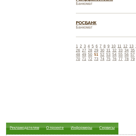
Банкомат
РОСБАНК
Банкомат
1
2
3
4
5
6
7
8
9
10
11
12
13
26
27
28
29
30
31
32
33
34
35
48
49
50
51
52
53
54
55
56
57
70
71
72
73
74
75
76
77
78
79
Рекламодателям
О проекте
Информеры
Сервисы