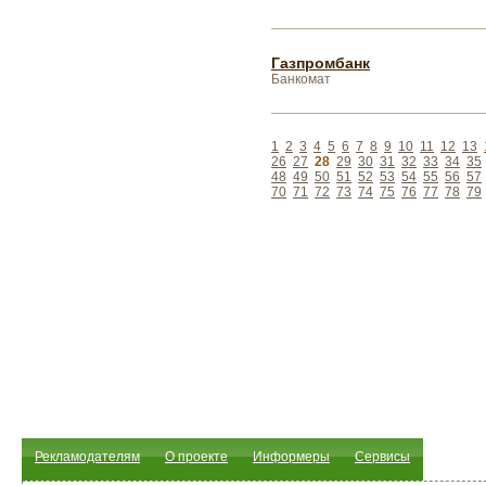
Газпромбанк
Банкомат
1
2
3
4
5
6
7
8
9
10
11
12
13
26
27
28
29
30
31
32
33
34
35
48
49
50
51
52
53
54
55
56
57
70
71
72
73
74
75
76
77
78
79
Рекламодателям
О проекте
Информеры
Сервисы