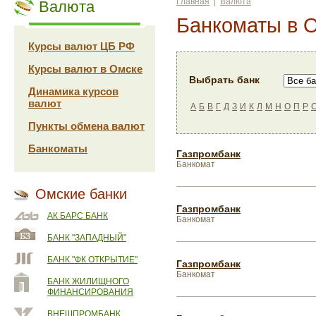
Главная
|
Валюта
Валюта
Банкоматы в 
Курсы валют ЦБ РФ
Курсы валют в Омске
Выбрать банк
Динамика курсов
валют
А
Б
В
Г
Д
З
И
К
Л
М
Н
О
П
Р
Пункты обмена валют
Банкоматы
Газпромбанк
Банкомат
Омские банки
Газпромбанк
АК БАРС БАНК
Банкомат
БАНК "ЗАПАДНЫЙ"
БАНК "ФК ОТКРЫТИЕ"
Газпромбанк
Банкомат
БАНК ЖИЛИЩНОГО
ФИНАНСИРОВАНИЯ
ВНЕШПРОМБАНК