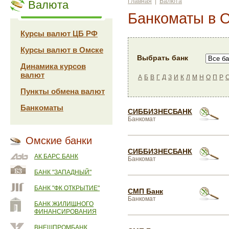
Главная
|
Валюта
Валюта
Банкоматы в 
Курсы валют ЦБ РФ
Курсы валют в Омске
Выбрать банк
Динамика курсов
валют
А
Б
В
Г
Д
З
И
К
Л
М
Н
О
П
Р
Пункты обмена валют
Банкоматы
СИББИЗНЕСБАНК
Банкомат
Омские банки
СИББИЗНЕСБАНК
АК БАРС БАНК
Банкомат
БАНК "ЗАПАДНЫЙ"
БАНК "ФК ОТКРЫТИЕ"
СМП Банк
Банкомат
БАНК ЖИЛИЩНОГО
ФИНАНСИРОВАНИЯ
ВНЕШПРОМБАНК