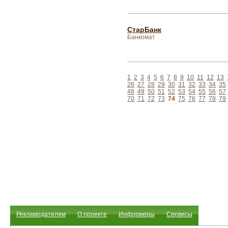
СтарБанк
Банкомат
1
2
3
4
5
6
7
8
9
10
11
12
13
26
27
28
29
30
31
32
33
34
35
48
49
50
51
52
53
54
55
56
57
70
71
72
73
74
75
76
77
78
79
Рекламодателям
О проекте
Информеры
Сервисы