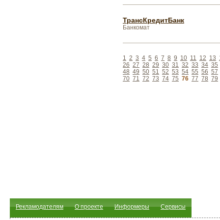
ТрансКредитБанк
Банкомат
1
2
3
4
5
6
7
8
9
10
11
12
13
26
27
28
29
30
31
32
33
34
35
48
49
50
51
52
53
54
55
56
57
70
71
72
73
74
75
76
77
78
79
Рекламодателям
О проекте
Информеры
Сервисы