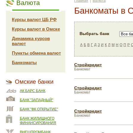
Главная
|
Валюта
Валюта
Банкоматы в 
Курсы валют ЦБ РФ
Курсы валют в Омске
Выбрать банк
Динамика курсов
валют
А
Б
В
Г
Д
З
И
К
Л
М
Н
О
П
Р
Пункты обмена валют
Банкоматы
Стройкредит
Банкомат
Омские банки
Стройкредит
АК БАРС БАНК
Банкомат
БАНК "ЗАПАДНЫЙ"
БАНК "ФК ОТКРЫТИЕ"
Стройкредит
Банкомат
БАНК ЖИЛИЩНОГО
ФИНАНСИРОВАНИЯ
ВНЕШПРОМБАНК