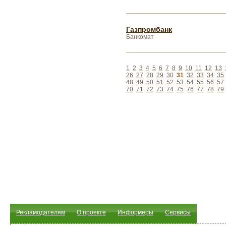
Газпромбанк
Банкомат
1
2
3
4
5
6
7
8
9
10
11
12
13
26
27
28
29
30
31
32
33
34
35
48
49
50
51
52
53
54
55
56
57
70
71
72
73
74
75
76
77
78
79
Рекламодателям
О проекте
Информеры
Сервисы