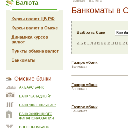
Главная
|
Валюта
Валюта
Банкоматы в 
Курсы валют ЦБ РФ
Курсы валют в Омске
Выбрать банк
Динамика курсов
валют
А
Б
В
Г
Д
З
И
К
Л
М
Н
О
П
Р
Пункты обмена валют
Банкоматы
Газпромбанк
Банкомат
Омские банки
Газпромбанк
АК БАРС БАНК
Банкомат
БАНК "ЗАПАДНЫЙ"
БАНК "ФК ОТКРЫТИЕ"
Газпромбанк
Банкомат
БАНК ЖИЛИЩНОГО
ФИНАНСИРОВАНИЯ
ВНЕШПРОМБАНК