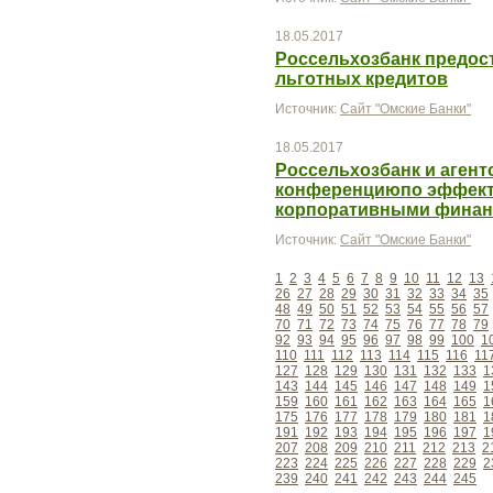
18.05.2017
Россельхозбанк предос
льготных кредитов
Источник:
Сайт "Омские Банки"
18.05.2017
Россельхозбанк и агент
конференциюпо эффект
корпоративными фина
Источник:
Сайт "Омские Банки"
1
2
3
4
5
6
7
8
9
10
11
12
13
26
27
28
29
30
31
32
33
34
35
48
49
50
51
52
53
54
55
56
57
70
71
72
73
74
75
76
77
78
79
92
93
94
95
96
97
98
99
100
1
110
111
112
113
114
115
116
11
127
128
129
130
131
132
133
1
143
144
145
146
147
148
149
1
159
160
161
162
163
164
165
1
175
176
177
178
179
180
181
1
191
192
193
194
195
196
197
1
207
208
209
210
211
212
213
2
223
224
225
226
227
228
229
2
239
240
241
242
243
244
245