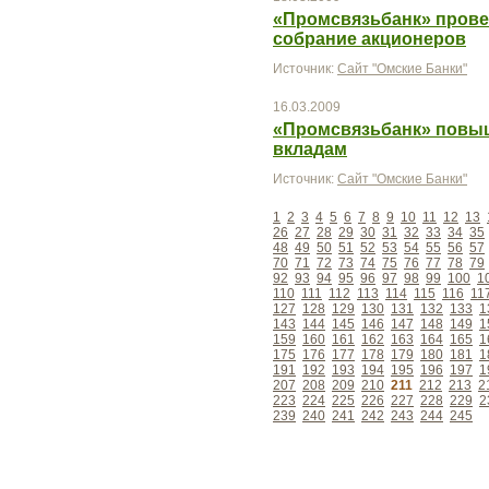
«Промсвязьбанк» прове
собрание акционеров
Источник:
Сайт "Омские Банки"
16.03.2009
«Промсвязьбанк» повыш
вкладам
Источник:
Сайт "Омские Банки"
1
2
3
4
5
6
7
8
9
10
11
12
13
26
27
28
29
30
31
32
33
34
35
48
49
50
51
52
53
54
55
56
57
70
71
72
73
74
75
76
77
78
79
92
93
94
95
96
97
98
99
100
1
110
111
112
113
114
115
116
11
127
128
129
130
131
132
133
1
143
144
145
146
147
148
149
1
159
160
161
162
163
164
165
1
175
176
177
178
179
180
181
1
191
192
193
194
195
196
197
1
207
208
209
210
211
212
213
2
223
224
225
226
227
228
229
2
239
240
241
242
243
244
245