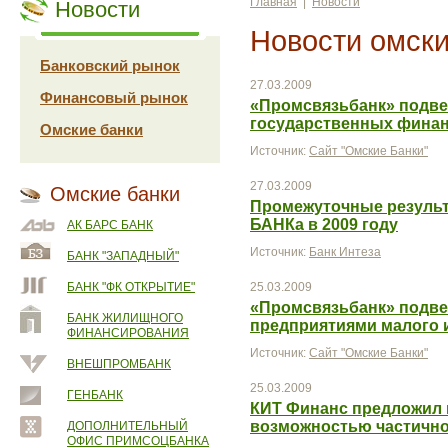
Главная
|
Новости
Новости
Новости омски
Банковский рынок
27.03.2009
Финансовый рынок
«Промсвязьбанк» подве
государственных финанс
Омские банки
Источник:
Сайт "Омские Банки"
27.03.2009
Омские банки
Промежуточные результ
БАНКа в 2009 году
АК БАРС БАНК
Источник:
Банк Интеза
БАНК "ЗАПАДНЫЙ"
БАНК "ФК ОТКРЫТИЕ"
25.03.2009
«Промсвязьбанк» подве
БАНК ЖИЛИЩНОГО
предприятиями малого и
ФИНАНСИРОВАНИЯ
Источник:
Сайт "Омские Банки"
ВНЕШПРОМБАНК
25.03.2009
ГЕНБАНК
КИТ Финанс предложил 
возможностью частично
ДОПОЛНИТЕЛЬНЫЙ
ОФИС ПРИМСОЦБАНКА