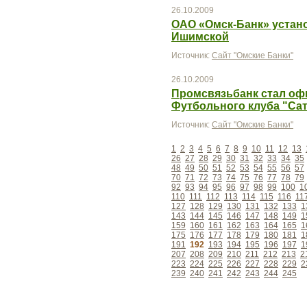
26.10.2009
ОАО «Омск-Банк» устан
Ишимской
Источник:
Сайт "Омские Банки"
26.10.2009
Промсвязьбанк стал о
Футбольного клуба "Cа
Источник:
Сайт "Омские Банки"
1
2
3
4
5
6
7
8
9
10
11
12
13
26
27
28
29
30
31
32
33
34
35
48
49
50
51
52
53
54
55
56
57
70
71
72
73
74
75
76
77
78
79
92
93
94
95
96
97
98
99
100
1
110
111
112
113
114
115
116
11
127
128
129
130
131
132
133
1
143
144
145
146
147
148
149
1
159
160
161
162
163
164
165
1
175
176
177
178
179
180
181
1
191
192
193
194
195
196
197
1
207
208
209
210
211
212
213
2
223
224
225
226
227
228
229
2
239
240
241
242
243
244
245