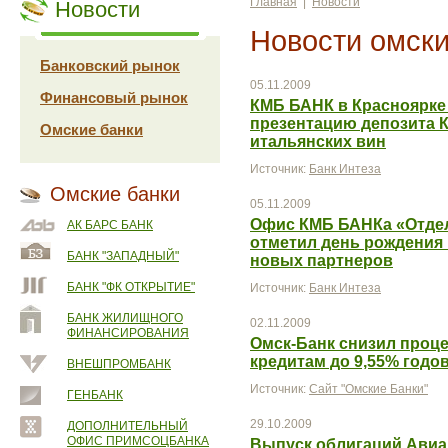
Главная
|
Новости
Новости
Новости омски
Банковский рынок
05.11.2009
Финансовый рынок
КМБ БАНК в Красноярке
презентацию депозита 
Омские банки
итальянских вин
Источник:
Банк Интеза
Омские банки
05.11.2009
Офис КМБ БАНКа «Отделен
АК БАРС БАНК
отметил день рождения 
БАНК "ЗАПАДНЫЙ"
новых партнеров
БАНК "ФК ОТКРЫТИЕ"
Источник:
Банк Интеза
БАНК ЖИЛИЩНОГО
02.11.2009
ФИНАНСИРОВАНИЯ
Омск-Банк снизил проц
кредитам до 9,55% годо
ВНЕШПРОМБАНК
Источник:
Сайт "Омские Банки"
ГЕНБАНК
29.10.2009
ДОПОЛНИТЕЛЬНЫЙ
ОФИС ПРИМСОЦБАНКА
Выпуск облигаций Ави