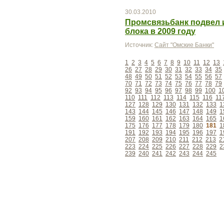
30.03.2010
Промсвязьбанк подвел 
блока в 2009 году
Источник:
Сайт "Омские Банки"
1
2
3
4
5
6
7
8
9
10
11
12
13
26
27
28
29
30
31
32
33
34
35
48
49
50
51
52
53
54
55
56
57
70
71
72
73
74
75
76
77
78
79
92
93
94
95
96
97
98
99
100
1
110
111
112
113
114
115
116
11
127
128
129
130
131
132
133
1
143
144
145
146
147
148
149
1
159
160
161
162
163
164
165
1
175
176
177
178
179
180
181
1
191
192
193
194
195
196
197
1
207
208
209
210
211
212
213
2
223
224
225
226
227
228
229
2
239
240
241
242
243
244
245