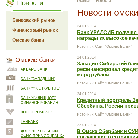
Главная
|
Новости
Новости
Новости омски
Банковский рынок
24.01.2014
Финансовый рынок
Банк УРАЛСИБ получил
награды за высокое кач
Омские банки
Источник:
Сайт "Омские Банки"
24.01.2014
Омские банки
Западно-Сибирский бан
рефинансировал кредиты
АК БАРС БАНК
млрд рублей
БАНК "ЗАПАДНЫЙ"
Источник:
Сайт "Омские Банки"
БАНК "ФК ОТКРЫТИЕ"
24.01.2014
БАНК ЖИЛИЩНОГО
Кредитный портфель За
ФИНАНСИРОВАНИЯ
Сбербанка России прев
ВНЕШПРОМБАНК
Источник:
Сайт "Омские Банки"
ГЕНБАНК
23.01.2014
В Омске Сбербанк и СУ
ДОПОЛНИТЕЛЬНЫЙ
ОФИС ПРИМСОЦБАНКА
соглашение о сотрудни