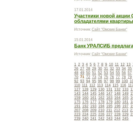
17.01.2014
Участники новой акции 
обладателями квартиры
Источник:
Сайт "Омские Банки"
15.01.2014
Банк УРАЛСИБ предлага
Источник:
Сайт "Омские Банки"
1
2
3
4
5
6
7
8
9
10
11
12
13
26
27
28
29
30
31
32
33
34
35
48
49
50
51
52
53
54
55
56
57
70
71
72
73
74
75
76
77
78
79
92
93
94
95
96
97
98
99
100
1
110
111
112
113
114
115
116
11
127
128
129
130
131
132
133
1
143
144
145
146
147
148
149
1
159
160
161
162
163
164
165
1
175
176
177
178
179
180
181
1
191
192
193
194
195
196
197
1
207
208
209
210
211
212
213
2
223
224
225
226
227
228
229
2
239
240
241
242
243
244
245