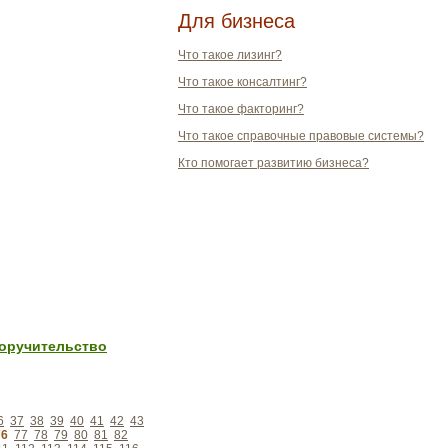
Для бизнеса
Что такое лизинг?
Что такое консалтинг?
Что такое факторинг?
Что такое справочные правовые системы?
Кто помогает развитию бизнеса?
поручительство
6
37
38
39
40
41
42
43
76
77
78
79
80
81
82