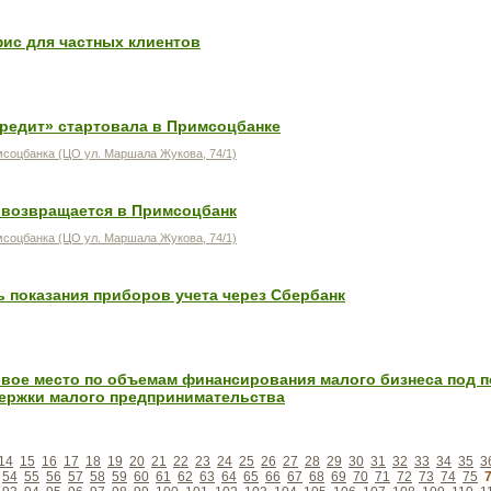
ис для частных клиентов
кредит» стартовала в Примсоцбанке
соцбанка (ЦО ул. Маршала Жукова, 74/1)
 возвращается в Примсоцбанк
соцбанка (ЦО ул. Маршала Жукова, 74/1)
 показания приборов учета через Сбербанк
рвое место по объемам финансирования малого бизнеса под 
ержки малого предпринимательства
14
15
16
17
18
19
20
21
22
23
24
25
26
27
28
29
30
31
32
33
34
35
3
54
55
56
57
58
59
60
61
62
63
64
65
66
67
68
69
70
71
72
73
74
75