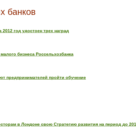
х банков
 2012 год удостоен трех наград
 малого бизнеса Россельхозбанка
ют предпринимателей пройти обучение
сторам в Лондоне свою Стратегию развития на период до 201