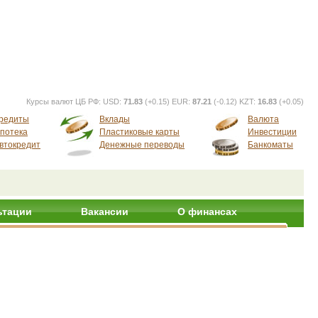
Курсы валют ЦБ РФ:
USD:
71.83
(+0.15) EUR:
87.21
(-0.12) KZT:
16.83
(+0.05)
редиты
Вклады
Валюта
потека
Пластиковые карты
Инвестиции
втокредит
Денежные переводы
Банкоматы
ьтации
Вакансии
О финансах