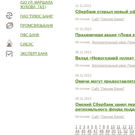
(ЦО УЛ. МАРШАЛА
11.11.2013
ЖУКОВА, 74/1)
Сбербанк открыл новый оф
ПАО "ПЛЮС БАНК"
Источник:
Сайт "Омские Банки"
ПРОМСВЯЗЬБАНК
07.11.2013
Праздничная акция «Лови 
ПФС-БАНК
Источник:
Дополнительный офис Прим
СИБЭС
06.11.2013
ЭКСПЕРТ БАНК
Вклад «Новогодний чулок»
Источник:
Дополнительный офис Прим
06.11.2013
Омичи могут предоставлять
Источник:
Сайт "Омские Банки"
05.11.2013
Омский Сбербанк занял пе
регионального фонда подд
Источник:
Сайт "Омские Банки"
1
2
3
4
5
6
7
8
9
10
11
12
13
44
45
46
47
48
49
50
51
52
53