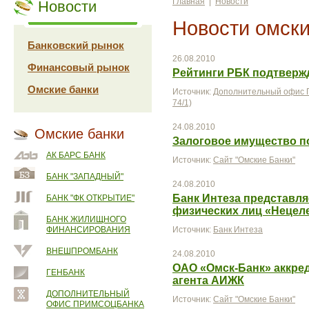
Главная
|
Новости
Новости
Новости омски
Банковский рынок
26.08.2010
Финансовый рынок
Рейтинги РБК подтверж
Омские банки
Источник:
Дополнительный офис П
74/1)
24.08.2010
Омские банки
Залоговое имущество 
АК БАРС БАНК
Источник:
Сайт "Омские Банки"
БАНК "ЗАПАДНЫЙ"
24.08.2010
Банк Интеза представля
БАНК "ФК ОТКРЫТИЕ"
физических лиц «Нецел
БАНК ЖИЛИЩНОГО
ФИНАНСИРОВАНИЯ
Источник:
Банк Интеза
ВНЕШПРОМБАНК
24.08.2010
ОАО «Омск-Банк» аккред
ГЕНБАНК
агента АИЖК
ДОПОЛНИТЕЛЬНЫЙ
Источник:
Сайт "Омские Банки"
ОФИС ПРИМСОЦБАНКА