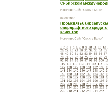
Сибирском международ
Источник:
Сайт "Омские Банки"
09.08.2010
Промсвязьбанк запуска
овердрафтного кредито
клиентов
Источник:
Сайт "Омские Банки"
1
2
3
4
5
6
7
8
9
10
11
12
13
26
27
28
29
30
31
32
33
34
35
48
49
50
51
52
53
54
55
56
57
70
71
72
73
74
75
76
77
78
79
92
93
94
95
96
97
98
99
100
1
110
111
112
113
114
115
116
11
127
128
129
130
131
132
133
1
143
144
145
146
147
148
149
1
159
160
161
162
163
164
165
1
175
176
177
178
179
180
181
1
191
192
193
194
195
196
197
1
207
208
209
210
211
212
213
2
223
224
225
226
227
228
229
2
239
240
241
242
243
244
245