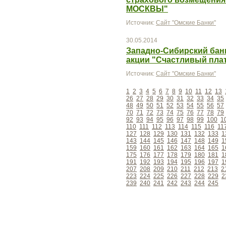
МОСКВЫ"
Источник:
Сайт "Омские Банки"
30.05.2014
Западно-Сибирский бан
акции "Счастливый пла
Источник:
Сайт "Омские Банки"
1
2
3
4
5
6
7
8
9
10
11
12
13
26
27
28
29
30
31
32
33
34
35
48
49
50
51
52
53
54
55
56
57
70
71
72
73
74
75
76
77
78
79
92
93
94
95
96
97
98
99
100
1
110
111
112
113
114
115
116
11
127
128
129
130
131
132
133
1
143
144
145
146
147
148
149
1
159
160
161
162
163
164
165
1
175
176
177
178
179
180
181
1
191
192
193
194
195
196
197
1
207
208
209
210
211
212
213
2
223
224
225
226
227
228
229
2
239
240
241
242
243
244
245