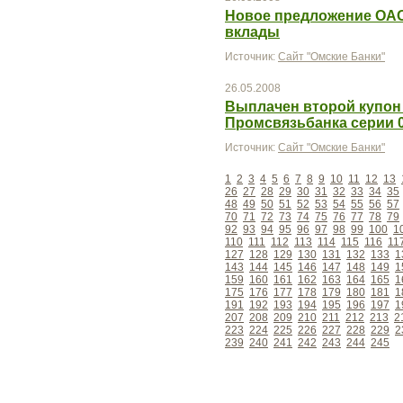
Новое предложение ОАО
вклады
Источник:
Сайт "Омские Банки"
26.05.2008
Выплачен второй купон
Промсвязьбанка серии 
Источник:
Сайт "Омские Банки"
1
2
3
4
5
6
7
8
9
10
11
12
13
26
27
28
29
30
31
32
33
34
35
48
49
50
51
52
53
54
55
56
57
70
71
72
73
74
75
76
77
78
79
92
93
94
95
96
97
98
99
100
1
110
111
112
113
114
115
116
11
127
128
129
130
131
132
133
1
143
144
145
146
147
148
149
1
159
160
161
162
163
164
165
1
175
176
177
178
179
180
181
1
191
192
193
194
195
196
197
1
207
208
209
210
211
212
213
2
223
224
225
226
227
228
229
2
239
240
241
242
243
244
245