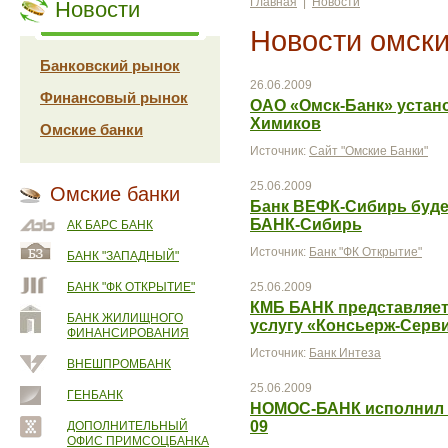
Главная
|
Новости
Новости
Новости омски
Банковский рынок
26.06.2009
Финансовый рынок
ОАО «Омск-Банк» устано
Химиков
Омские банки
Источник:
Сайт "Омские Банки"
25.06.2009
Омские банки
Банк ВЕФК-Сибирь буде
БАНК-Сибирь
АК БАРС БАНК
Источник:
Банк "ФК Открытие"
БАНК "ЗАПАДНЫЙ"
БАНК "ФК ОТКРЫТИЕ"
25.06.2009
КМБ БАНК представляе
БАНК ЖИЛИЩНОГО
услугу «Консьерж-Серв
ФИНАНСИРОВАНИЯ
Источник:
Банк Интеза
ВНЕШПРОМБАНК
25.06.2009
ГЕНБАНК
НОМОС-БАНК исполнил 
09
ДОПОЛНИТЕЛЬНЫЙ
ОФИС ПРИМСОЦБАНКА