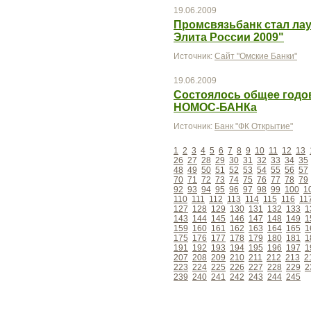
19.06.2009
Промсвязьбанк стал ла
Элита России 2009"
Источник:
Сайт "Омские Банки"
19.06.2009
Состоялось общее годо
НОМОС-БАНКа
Источник:
Банк "ФК Открытие"
1
2
3
4
5
6
7
8
9
10
11
12
13
26
27
28
29
30
31
32
33
34
35
48
49
50
51
52
53
54
55
56
57
70
71
72
73
74
75
76
77
78
79
92
93
94
95
96
97
98
99
100
1
110
111
112
113
114
115
116
11
127
128
129
130
131
132
133
1
143
144
145
146
147
148
149
1
159
160
161
162
163
164
165
1
175
176
177
178
179
180
181
1
191
192
193
194
195
196
197
1
207
208
209
210
211
212
213
2
223
224
225
226
227
228
229
2
239
240
241
242
243
244
245