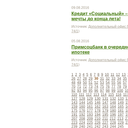
09.08.2016
Кредит «Социальный» –
мечты до конца лета!
Источник:
Дополнительный офис П
74/1)
05.08.2016
Примсоцбанк в очередно
ипотеке
Источник:
Дополнительный офис П
74/1)
1
2
3
4
5
6
7
8
9
10
11
12
13
26
27
28
29
30
31
32
33
34
35
48
49
50
51
52
53
54
55
56
57
70
71
72
73
74
75
76
77
78
79
92
93
94
95
96
97
98
99
100
1
110
111
112
113
114
115
116
11
127
128
129
130
131
132
133
1
143
144
145
146
147
148
149
1
159
160
161
162
163
164
165
1
175
176
177
178
179
180
181
1
191
192
193
194
195
196
197
1
207
208
209
210
211
212
213
2
223
224
225
226
227
228
229
2
239
240
241
242
243
244
245